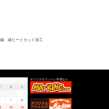
m
繍 縁ヒートカット加工
オリジナルワッペン作成なら
木
金
土
1
6
7
8
3
14
15