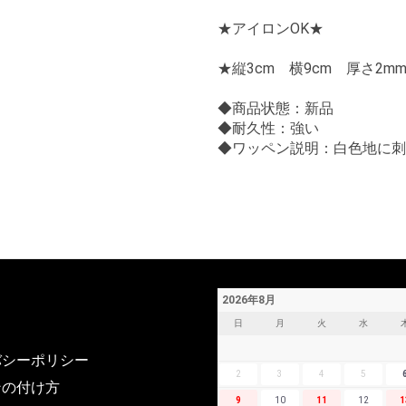
★アイロンOK★
★縦3cm 横9cm 厚さ2m
◆商品状態：新品
◆耐久性：強い
◆ワッペン説明：白色地に刺
2026年8月
日
月
火
水
バシーポリシー
2
3
4
5
ンの付け方
9
10
11
12
1