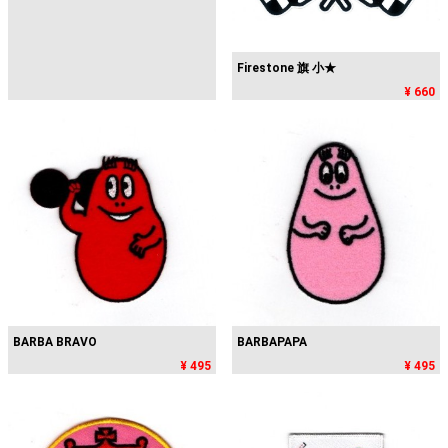
Firestone 旗 小★
¥ 660
BARBA BRAVO
BARBAPAPA
¥ 495
¥ 495