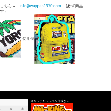
はこちら→
info@wappen1970.com
(必ず商品
す）
使用例
オリジナルワッペン作成なら
木
金
土