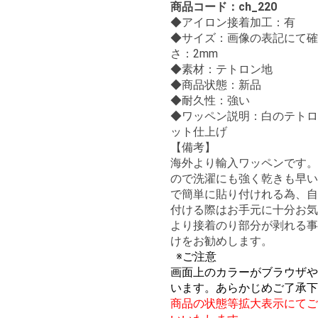
商品コード：ch_220
◆
アイロン接着加工：有
◆サイズ：画像の表記にて確
さ：2mm
◆素材：テトロン地
◆商品状態：新品
◆耐久性：強い
◆ワッペン説明：白のテトロ
ット仕上げ
【備考】
海外より輸入ワッペンです。
ので洗濯にも強く乾きも早い
で簡単に貼り付けれる為、自
付ける際はお手元に十分お気
より接着のり部分が剥れる事
けをお勧めします。
※ご注意
画面上のカラーがブラウザや
います。あらかじめご了承下
商品の状態等拡大表示にてご