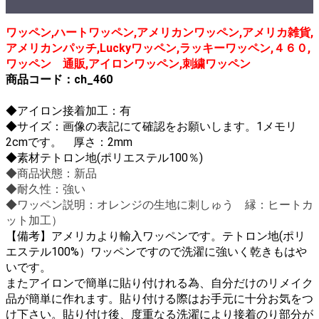
ワッペン,ハートワッペン,アメリカンワッペン,アメリカ雑貨,
アメリカンパッチ,Luckyワッペン,ラッキーワッペン,４６０,
ワッペン 通販,アイロンワッペン,刺繍ワッペン
商品コード：ch_460
◆
アイロン接着加工：有
◆サイズ：画像の表記にて確認をお願いします。1メモリ
2cmです。
厚さ：2mm
◆素材テトロン地(ポリエステル100％)
◆商品状態：新品
◆耐久性：強い
◆ワッペン説明：オレンジの生地に刺しゅう 縁：ヒートカ
ット加工）
【備考】
アメリカより輸入ワッペンです。テトロン地(ポリ
エステル100%）ワッペンですので洗濯に強いく乾きもはや
いです。
またアイロンで簡単に貼り付けれる為、自分だけのリメイク
品が簡単に作れます。貼り付ける際はお手元に十分お気をつ
け下さい。貼り付け後、度重なる洗濯により接着のり部分が