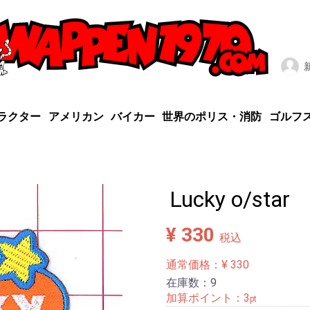
ラクター
アメリカン
バイカー
世界のポリス・消防
ゴルフ
Lucky o/star
¥ 330
税込
通常価格：¥ 330
在庫数：9
加算ポイント：
3
pt