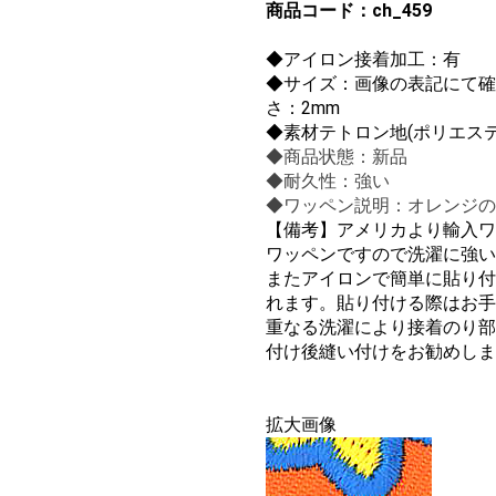
商品コード：ch_459
◆
アイロン接着加工：有
◆サイズ：画像の表記にて確
さ：2mm
◆素材テトロン地(ポリエステル
◆商品状態：新品
◆耐久性：強い
◆ワッペン説明：オレンジの
【備考】
アメリカより輸入ワ
ワッペンですので洗濯に強
またアイロンで簡単に貼り付
れます。貼り付ける際はお手
重なる洗濯により接着のり部
付け後縫い付けをお勧めしま
拡大画像