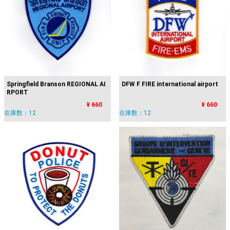
DFW F FIRE international airport
Springfield Branson REGIONAL AI
RPORT
¥ 660
¥ 660
在庫数：12
在庫数：12