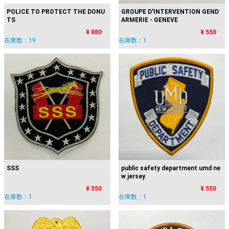
POLICE TO PROTECT THE DONU
GROUPE D'INTERVENTION GEND
TS
ARMERIE - GENEVE
¥ 880
¥ 550
在庫数：19
在庫数：1
SSS
public safety department umd ne
w jersey
¥ 550
¥ 550
在庫数：1
在庫数：1