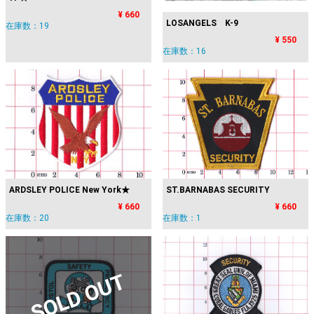
¥ 660
LOSANGELS K-9
在庫数：19
¥ 550
在庫数：16
ARDSLEY POLICE New York★
ST.BARNABAS SECURITY
¥ 660
¥ 660
在庫数：20
在庫数：1
SOLD OUT