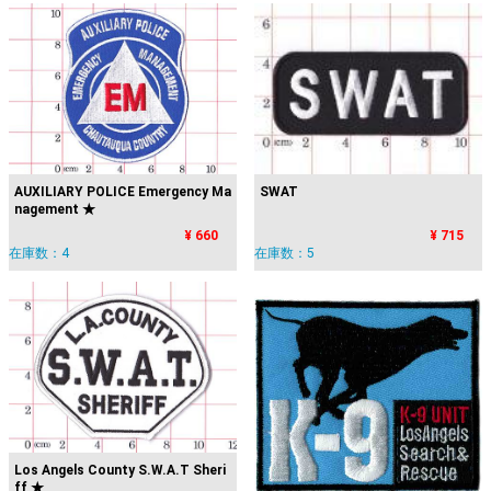
AUXILIARY POLICE Emergency Ma
SWAT
nagement ★
¥ 660
¥ 715
在庫数：4
在庫数：5
Los Angels County S.W.A.T Sheri
ff ★