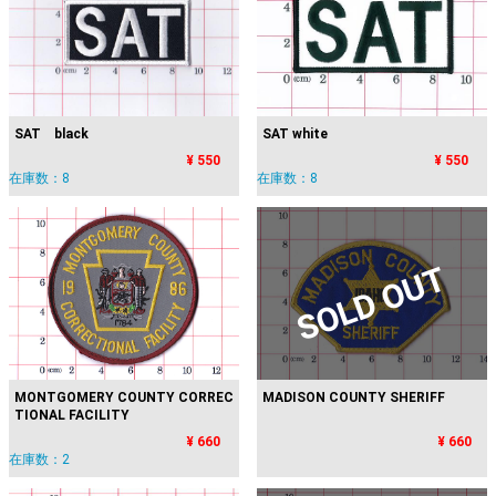
SAT black
SAT white
¥ 550
¥ 550
在庫数：8
在庫数：8
SOLD OUT
MONTGOMERY COUNTY CORREC
MADISON COUNTY SHERIFF
TIONAL FACILITY
¥ 660
¥ 660
在庫数：2