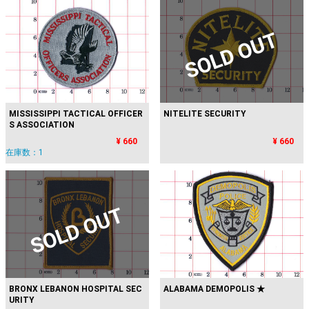
SOLD OUT
MISSISSIPPI TACTICAL OFFICER
NITELITE SECURITY
S ASSOCIATION
¥ 660
¥ 660
在庫数：1
SOLD OUT
BRONX LEBANON HOSPITAL SEC
ALABAMA DEMOPOLIS ★
URITY