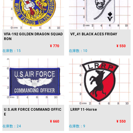
VF_41 BLACK ACES FRIDAY
VFA-192 GOLDEN DRAGON SQUAD
RON
¥ 550
¥ 770
在庫数：10
在庫数：15
U.S.AIR FORCE COMMAND OFFIC
LRRP 11-Horse
E
¥ 660
¥ 550
在庫数：24
在庫数：9