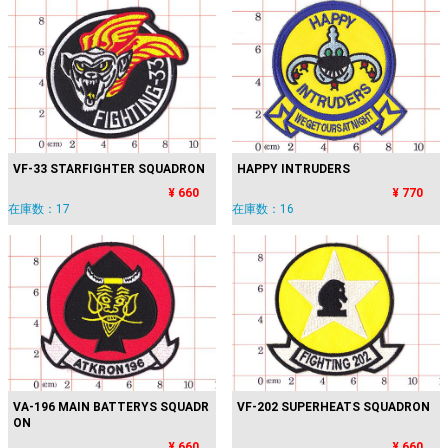
VF-33 STARFIGHTER SQUADRON
HAPPY INTRUDERS
¥ 660
¥ 770
在庫数：17
在庫数：16
VA-196 MAIN BATTERYS SQUADR
VF-202 SUPERHEATS SQUADRON
ON
¥ 660
¥ 660