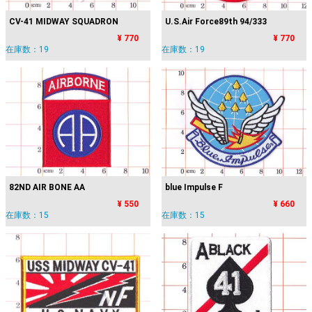
CV-41 MIDWAY SQUADRON
U.S.Air Force89th 94/333
¥ 770
¥ 770
在庫数：19
在庫数：19
82ND AIR BONE AA
blue Impulse F
¥ 550
¥ 660
在庫数：15
在庫数：15