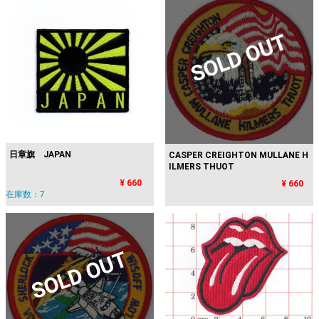
SOLD OUT
日章旗 JAPAN
CASPER CREIGHTON MULLANE H
ILMERS THUOT
¥ 660
¥ 660
在庫数：7
SOLD OUT