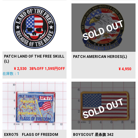
SOLD OUT
PATCH LAND OF THE FREE SKULL
PATCH AMERICAN HEROES(L)
(L)
¥ 2,530
38%OFF
1,595円OFF
¥ 4,950
在庫数：1
SOLD OUT
EXRO75 FLAGS OF FREEDOM
BOYSCOUT 星条旗 342