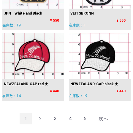
JPN White and Black
VEITSBRONN
¥ 550
¥ 550
在庫数：19
在庫数：1
NEWZEALAND-CAP red ★
NEWZEALAND-CAP black ★
¥ 440
¥ 440
在庫数：14
在庫数：19
1
2
3
4
5
次へ