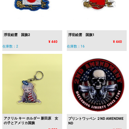
浮世絵雲 国旗2
浮世絵雲 国旗1
¥ 440
¥ 440
在庫数：2
在庫数：16
アクリル キー ホルダー 新田原 女
プリントワッペン ２ND AMENDME
の子とアメリカ国旗
ND