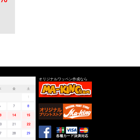
オリジナルワッペン作成なら
木
金
土
1
6
7
8
3
14
15
0
21
22
7
28
29