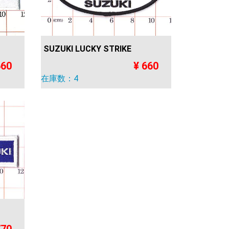
SUZUKI LUCKY STRIKE
660
¥ 660
在庫数：4
770