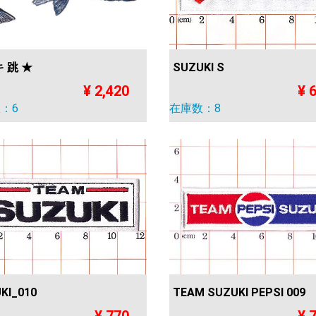
SUZUKI S
 跳 ★
¥ 
¥ 2,420
在庫数：8
：6
KI_010
TEAM SUZUKI PEPSI 009
¥ 770
¥ 