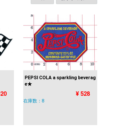
PEPSI COLA a sparkling beverag
e★
520
¥ 528
在庫数：8