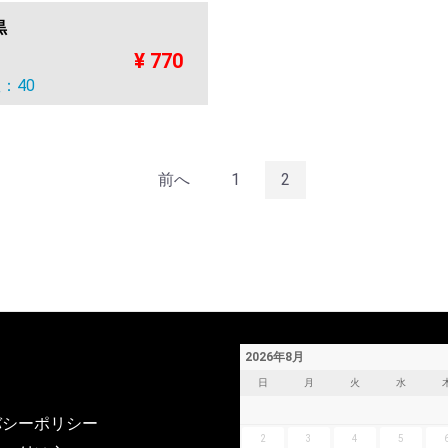
黒
¥ 770
：40
前へ
1
2
2026年8月
日
月
火
水
バシーポリシー
2
3
4
5