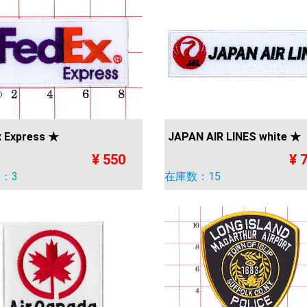
x Express ★
JAPAN AIR LINES white ★
¥ 550
¥ 
：3
在庫数：15