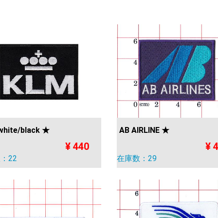
hite/black ★
AB AIRLINE ★
¥ 440
¥ 
：22
在庫数：29