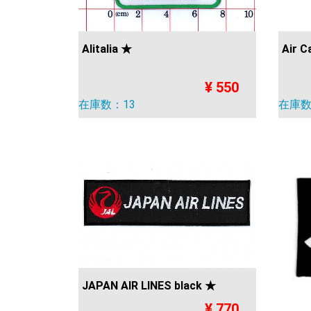
Alitalia ★
Air C
¥ 550
在庫数：13
在庫数
JAPAN AIR LINES black ★
¥ 770