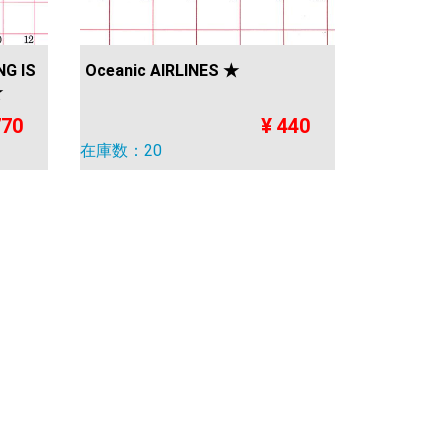
G IS
Oceanic AIRLINES ★
★
770
¥ 440
在庫数：20