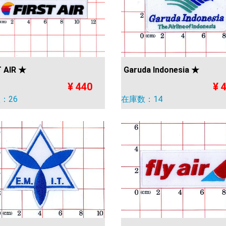
T AIR ★
Garuda Indonesia ★
¥ 440
¥ 
：26
在庫数：14