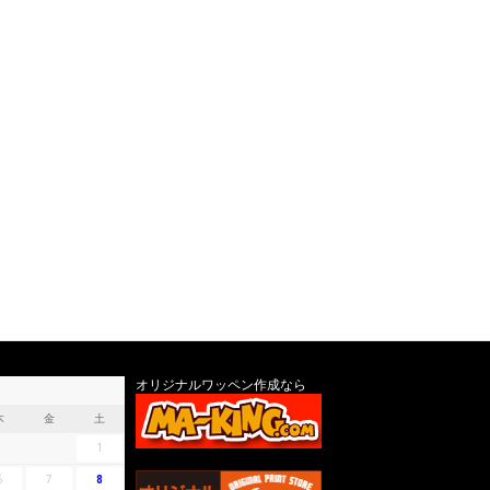
オリジナルワッペン作成なら
木
金
土
1
6
7
8