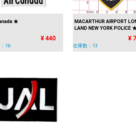
anada ★
MACARTHUR AIRPORT LON
LAND NEW YORK POLICE 
¥ 440
¥ 
：16
在庫数：13