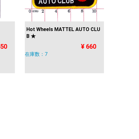
Hot Wheels MATTEL AUTO CLU
B ★
550
¥ 660
在庫数：7