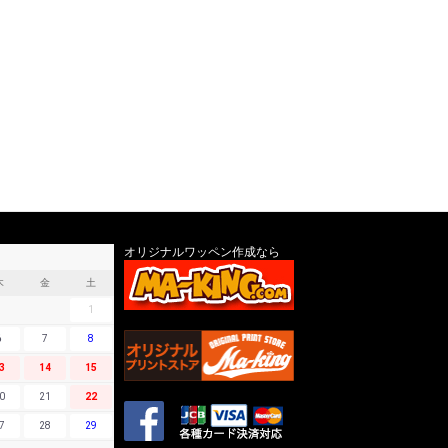
オリジナルワッペン作成なら
木
金
土
1
6
7
8
3
14
15
0
21
22
7
28
29