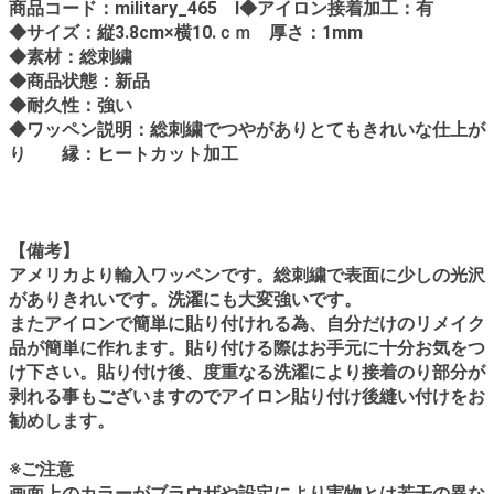
商品コード：military_465 l◆アイロン接着加工：有
◆サイズ：縦3.8cm×横10.ｃｍ 厚さ：1mm
◆素材：総刺繍
◆商品状態：新品
◆耐久性：強い
◆ワッペン説明：総刺繍でつやがありとてもきれいな仕上が
り 縁：ヒートカット加工
【備考】
アメリカより輸入ワッペンです。総刺繍で表面に少しの光沢
がありきれいです。洗濯にも大変強いです。
またアイロンで簡単に貼り付けれる為、自分だけのリメイク
品が簡単に作れます。貼り付ける際はお手元に十分お気をつ
け下さい。貼り付け後、度重なる洗濯により接着のり部分が
剥れる事もございますのでアイロン貼り付け後縫い付けをお
勧めします。
※ご注意
画面上のカラーがブラウザや設定により実物とは若干の異な