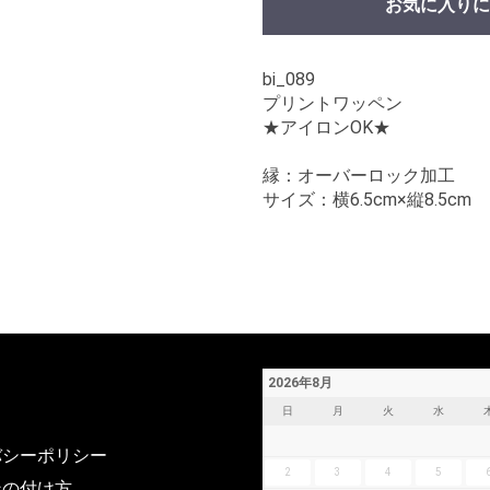
お気に入りに
bi_089
プリントワッペン Vintage G
★アイロンOK★
縁：オーバーロック加工
サイズ：横6.5cm×縦8.5cm
2026年8月
日
月
火
水
バシーポリシー
2
3
4
5
ンの付け方