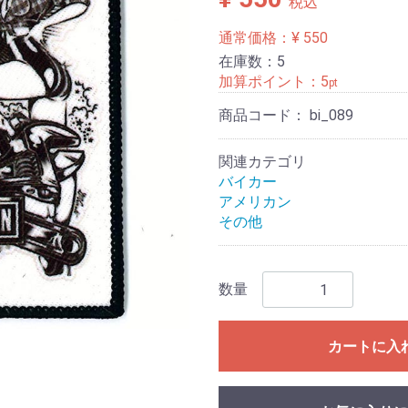
税込
通常価格：¥ 550
在庫数：5
加算ポイント：
5
pt
商品コード：
bi_089
関連カテゴリ
バイカー
アメリカン
その他
数量
カートに入