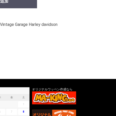
追加
arage Harley davidson
オリジナルワッペン作成なら
木
金
土
1
6
7
8