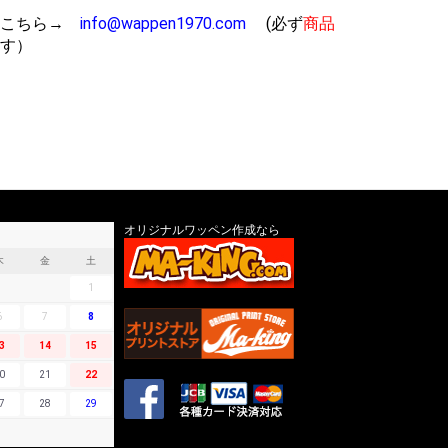
こちら→
info@wappen1970.com
(必ず
商品
す）
オリジナルワッペン作成なら
木
金
土
1
6
7
8
3
14
15
0
21
22
7
28
29