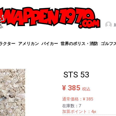
ラクター
アメリカン
バイカー
世界のポリス・消防
ゴルフ
STS 53
¥ 385
税込
通常価格：¥ 385
在庫数：7
加算ポイント：
4
pt