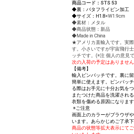
商品コード：STS 53
◆裏：バタフライピン加工
◆サイズ：H1.8
×W1.9cm
◆素材：メタル
◆商品状態：新品
◆Made in China
★アメリカ直輸入です。実際
す。小さいですが宇宙飛行士
ッチです。(※注 個人の意見で
次の入荷の予定はありません
【備考】
輸入ピンバッチです。裏に留
簡単に使えます。ピンバッチ
る際はお手元に十分お気をつ
またつけた商品を洗濯される
衣類を傷める原因になります
※ご注意
画面上のカラーがブラウザや
います。あらかじめご了承下
商品の状態等拡大表示にてご