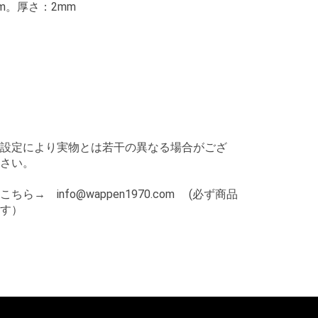
cm。厚さ：2mm
設定により実物とは若干の異なる場合がござ
さい。
→ info@wappen1970.com (必ず商品
す）