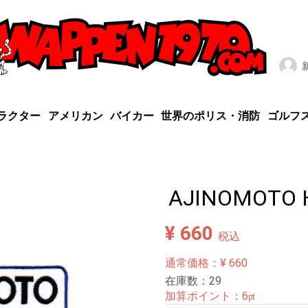
ラクター
アメリカン
バイカー
世界のポリス・消防
ゴルフ
AJINOMOTO
¥ 660
税込
通常価格：¥ 660
在庫数：29
加算ポイント：
6
pt