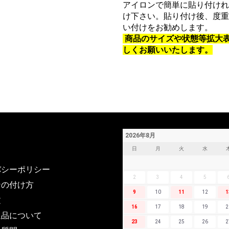
アイロンで簡単に貼り付けれ
け下さい。貼り付け後、度重
い付けをお勧めします。
商品のサイズや状態等拡大
しくお願いいたします。
2026年8月
日
月
火
水
バシーポリシー
2
3
4
5
ンの付け方
9
10
11
12
1
文
16
17
18
19
2
返品について
23
24
25
26
2