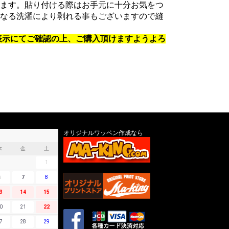
ます。貼り付ける際はお手元に十分お気をつ
なる洗濯により剥れる事もございますので縫
表示にてご確認の上、ご購入頂けますようよろ
オリジナルワッペン作成なら
木
金
土
1
6
7
8
3
14
15
0
21
22
7
28
29