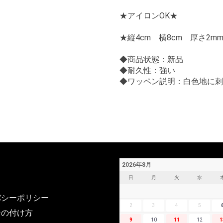
★アイロンOK★
★縦4cm 横8cm 厚さ2m
◆商品状態：新品
◆耐久性：強い
◆ワッペン説明：白色地に刺
2026年8月
日
月
火
水
バシーポリシー
2
3
4
5
ンの付け方
9
10
11
12
1