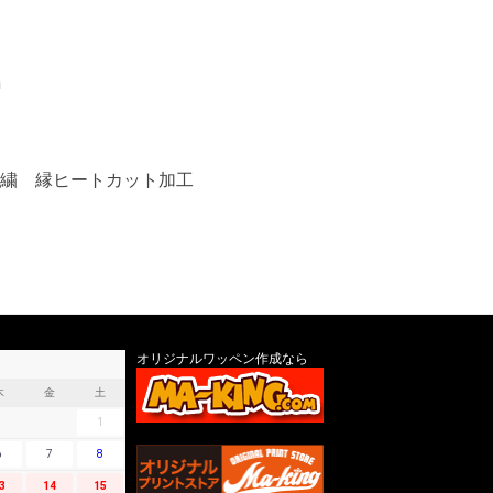
m
繍 縁ヒートカット加工
オリジナルワッペン作成なら
木
金
土
1
6
7
8
3
14
15