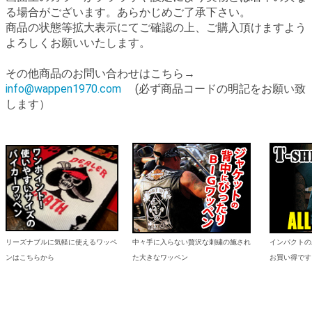
る場合がございます。あらかじめご了承下さい。
商品の状態等拡大表示にてご確認の上、ご購入頂けますよう
よろしくお願いいたします。
その他商品のお問い合わせはこちら→
info@wappen1970.com
(必ず商品コードの明記をお願い致
します）
リーズナブルに気軽に使えるワッペ
中々手に入らない贅沢な刺繍の施され
インパクトの
ンはこちらから
た大きなワッペン
お買い得です