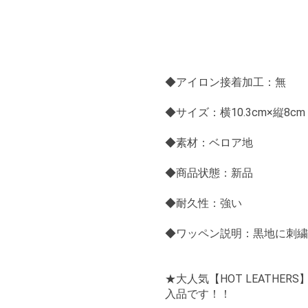
◆アイロン接着加工：無
◆サイズ：横10.3cm×縦8cm
◆素材：ベロア地
◆商品状態：新品
◆耐久性：強い
◆ワッペン説明：黒地に刺繍
★大人気【HOT LEATH
入品です！！