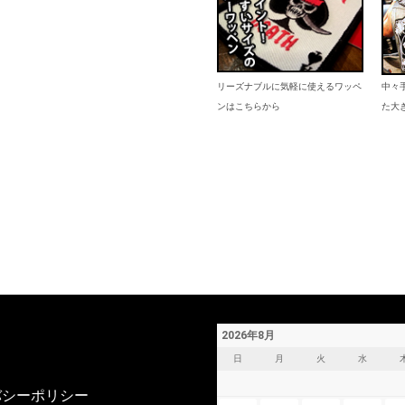
リーズナブルに気軽に使えるワッペ
中々
ンはこちらから
た大
2026年8月
日
月
火
水
バシーポリシー