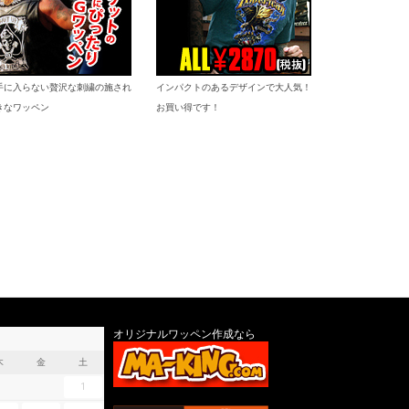
手に入らない贅沢な刺繍の施され
インパクトのあるデザインで大人気！
きなワッペン
お買い得です！
オリジナルワッペン作成なら
木
金
土
1