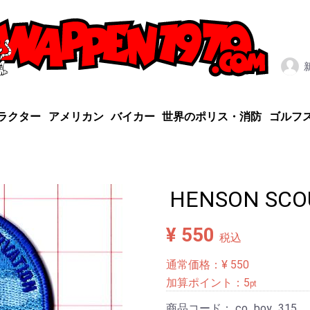
ラクター
アメリカン
バイカー
世界のポリス・消防
ゴルフ
HENSON SCO
¥ 550
税込
通常価格：¥ 550
加算ポイント：
5
pt
商品コード：
co_boy_315