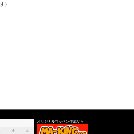
す）
オリジナルワッペン作成なら
木
金
土