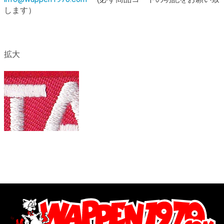
します）
拡大