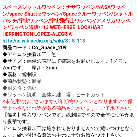
スペースシャトルワッペン：ナサワッペン/NASAワッペ
ン/space Shuttleワッペン/Spaceクルーワッペン/シャトル
パッチ/宇宙ワッペン/宇宙飛行士ワッペン/アメリカワッペ
ン/ワッペン通販/113 WETHERBE LOCKHART
HERRINGTON LOPEZ-ALEGRIA
http://ja.wikipedia.org/wiki/STS-113
商品コード：Co_Space_209
◆
アイロン接着加工：無
◆サイズ：画像の表記にて確認をお願いします。1メモリ
2cmです。
厚さ：3mm
◆素材：総刺繍
◆商品状態：新品
◆耐久性：強い
◆ワッペン説明：全体刺繍 縁：ヒートカット
※未使用ではございますが年期物ワッペンとなりますので保
管上小さな汚れ等がある商品もございます。ご了承下さい。
【備考】輸入ワッペンです。総刺繍ですので全体につやがあ
り豪華です。
ア
イロン接着加工は施されておりませんので縫いつけとなり
ます。縫い付ける際はお手元に十分お気をつけ下さい。