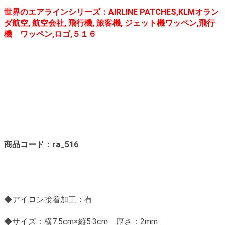
世界のエアラインシリーズ：AIRLINE PATCHES,KLMオラン
ダ航空, 航空会社, 飛行機, 旅客機, ジェット機ワッペン,飛行
機 ワッペン,ロゴ,５１６
商品コード：ra_516
◆アイロン接着加工：有
◆サイズ：横7.5cm×縦5.3cm 厚さ：2mm