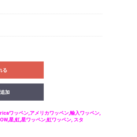
れる
追加
icaワッペン,アメリカワッペン,輸入ワッペン,
BOW,星,虹,星ワッペン,虹ワッペン, スタ