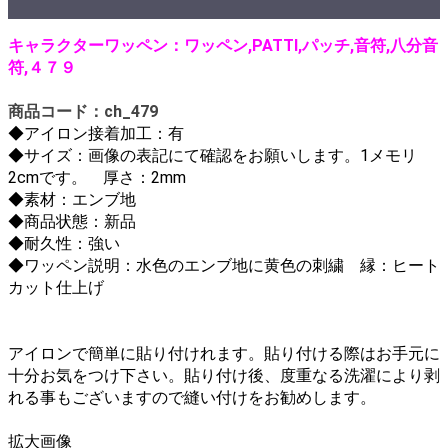
キャラクターワッペン：ワッペン,PATTI,パッチ,音符,八分音
符,４７９
商品コード：ch_479
◆
アイロン接着加工：有
◆サイズ：画像の表記にて確認をお願いします。1メモリ
2cmです。
厚さ：2mm
◆素材：エンブ地
◆商品状態：新品
◆耐久性：強い
◆ワッペン説明：水色のエンブ地に黄色の刺繍 縁：ヒート
カット仕上げ
アイロンで簡単に貼り付けれます。貼り付ける際はお手元に
十分お気をつけ下さい。貼り付け後、度重なる洗濯により剥
れる事もございますので縫い付けをお勧めします。
拡大画像