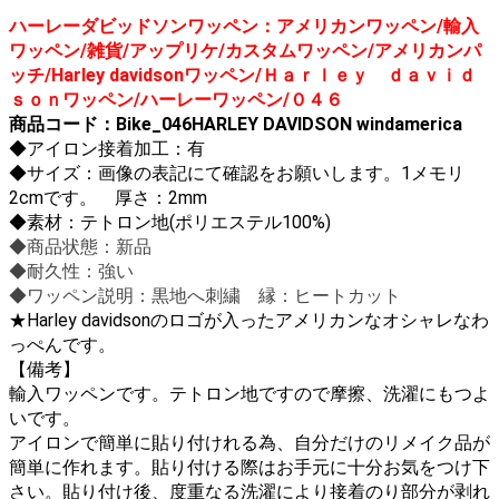
ハーレーダビッドソンワッペン：アメリカンワッペン/輸入
ワッペン/雑貨/アップリケ/カスタムワッペン/アメリカンパ
ッチ/Harley davidsonワッペン/Ｈａｒｌｅｙ ｄａｖｉｄ
ｓｏｎワッペン/ハーレーワッペン/０４６
商品コード：Bike_046HARLEY DAVIDSON windamerica
◆
アイロン接着加工：有
◆サイズ：画像の表記にて確認をお願いします。1メモリ
2cmです。
厚さ：2mm
◆素材：テトロン地(ポリエステル100%)
◆商品状態：新品
◆耐久性：強い
◆ワッペン説明：黒地へ刺繍 縁：ヒートカット
★Harley davidsonのロゴが入ったアメリカンなオシャレなわ
っぺんです。
【備考】
輸入ワッペンです。テトロン地ですので摩擦、洗濯にもつよ
いです。
アイロンで簡単に貼り付けれる為、自分だけのリメイク品が
簡単に作れます。貼り付ける際はお手元に十分お気をつけ下
さい。貼り付け後、度重なる洗濯により接着のり部分が剥れ