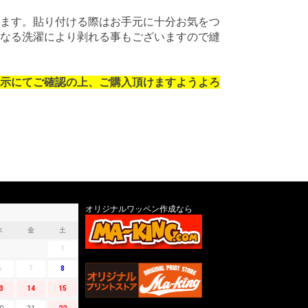
ます。貼り付ける際はお手元に十分お気をつ
なる洗濯により剥れる事もございますので縫
示にてご確認の上、ご購入頂けますようよろ
オリジナルワッペン作成なら
木
金
土
1
6
7
8
3
14
15