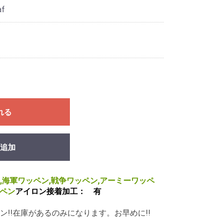
af
れる
追加
,海軍ワッペン,戦争ワッペン,アーミーワッペ
ッペン
アイロン接着加工： 有
!!在庫があるのみになります。お早めに!!