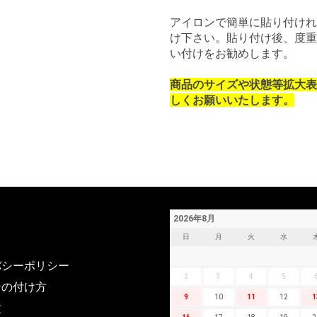
アイロンで簡単に貼り付けれ
け下さい。貼り付け後、度重
い付けをお勧めします。
商品のサイズや状態等拡大表
しくお願いいたします。
2026年8月
日
月
火
水
バシーポリシー
2
3
4
5
ンの付け方
9
10
11
12
1
文